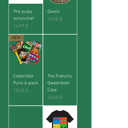
The pulpy
Qwoin
scrunchie!
Prix
15,00 $
Prix
14,99 $
NEW
Collectible
The Frenchy
Puns 6-pack
Qweendom
Case
Prix
15,00 $
Prix
25,25 $