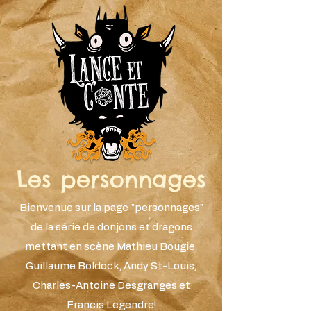
Les personnages
Bienvenue sur la page "personnages"
de la série de donjons et dragons
mettant en scène Mathieu Bougie,
Guillaume Boldock, Andy St-Louis,
Charles-Antoine Desgranges et
Francis Legendre!