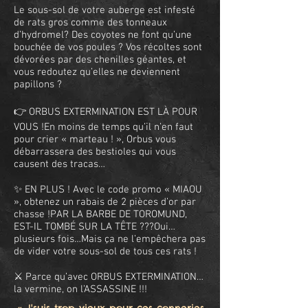
Le sous-sol de votre auberge est infesté
de rats gros comme des tonneaux
d’hydromel? Des coyotes ne font qu’une
bouchée de vos poules ? Vos récoltes sont
dévorées par des chenilles géantes, et
vous redoutez qu’elles ne deviennent
papillons ?
👉 ORBUS EXTERMINATION EST LÀ POUR
VOUS !En moins de temps qu’il n’en faut
pour crier « marteau ! », Orbus vous
débarrassera des bestioles qui vous
causent des tracas…
✨ EN PLUS ! Avec le code promo « MIAOU
», obtenez un rabais de 2 pièces d’or par
chasse !PAR LA BARBE DE TOROMUND,
EST-IL TOMBÉ SUR LA TÊTE ???Oui…
plusieurs fois…Mais ça ne l’empêchera pas
de vider votre sous-sol de tous ces rats !
⚔️ Parce qu’avec ORBUS EXTERMINATION…
la vermine, on l’ASSASSINE !!!