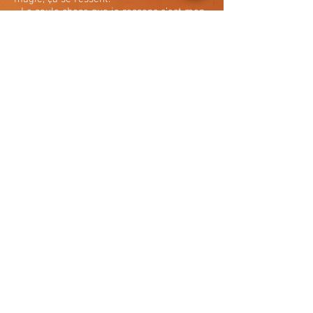
- La seule chose que je ressens c’est mon
estomac qui digère pas la morue de ce
midi.
- Tu veux faire autre chose? As-tu répété
tes chansons pour demain?
- Ugh, j’ai assez répété de musique pour le
reste de ma vie. Pourquoi tu te lèves? Tu
t’en vas?
- Je vais nous chercher de l’eau, t’inquiète
pas je reviens.
- Promis?
- Promis.
« L'intelligence, c'est facile, faut
juste pas être con »
Potaf Marche-Pierre
Nain