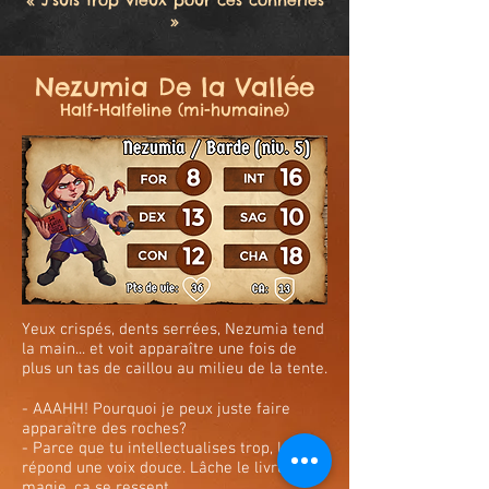
« J'suis trop vieux pour ces conneries
»
Nezumia De la Vallée
Half-Halfeline (mi-humaine)
Yeux crispés, dents serrées, Nezumia tend
la main... et voit apparaître une fois de
plus un tas de caillou au milieu de la tente.
- AAAHH! Pourquoi je peux juste faire
apparaître des roches?
- Parce que tu intellectualises trop, lui
répond une voix douce. Lâche le livre, la
magie, ça se ressent.